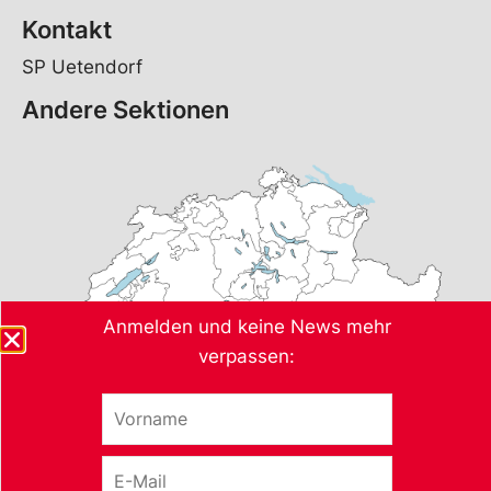
Kontakt
SP Uetendorf
Andere Sektionen
Anmelden und keine News mehr
verpassen:
V
o
r
E
n
-