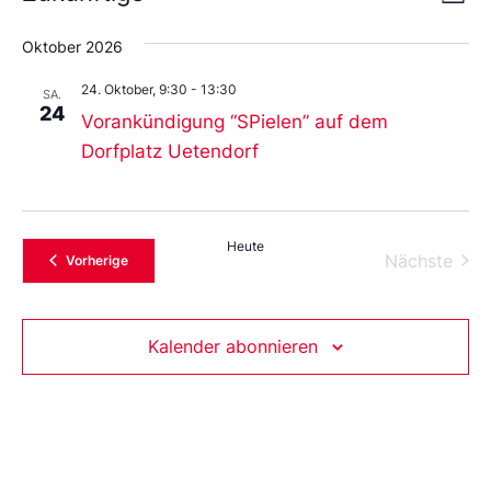
Liste
An
Wählen
Nav
Sie
Oktober 2026
das
Datum
24. Oktober, 9:30
-
13:30
aus.
SA.
24
Vorankündigung “SPielen” auf dem
Dorfplatz Uetendorf
Heute
Vera
Nächste
Veranstaltungen
Vorherige
Kalender abonnieren