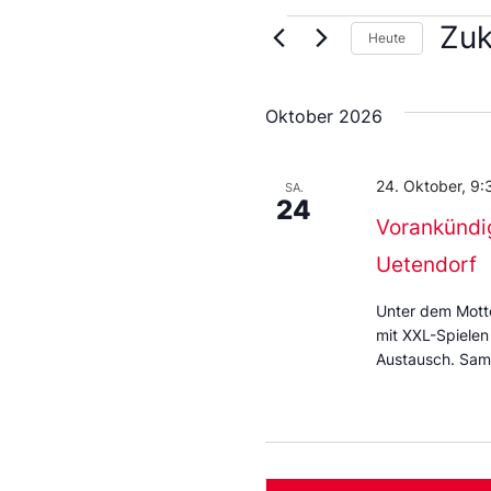
Zuk
Heute
Wähl
Sie
das
Oktober 2026
Datu
aus.
24. Oktober, 9:
SA.
24
Vorankündi
Uetendorf
Unter dem Motto
mit XXL-Spielen
Austausch. Sam