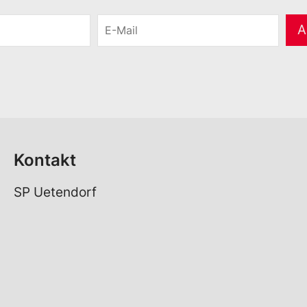
E
A
-
M
a
i
l
*
Kontakt
SP Uetendorf