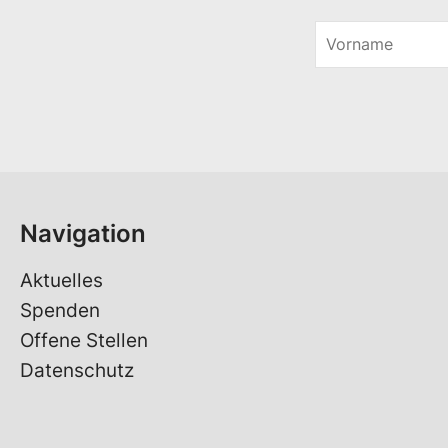
V
o
r
n
a
m
e
*
Navigation
Aktuelles
Spenden
Offene Stellen
Datenschutz